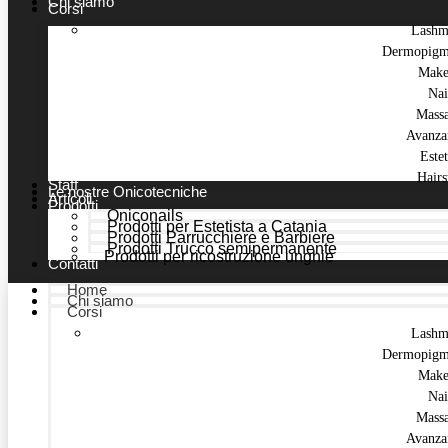
Chi siamo
Corsi
Lashm
Dermopigm
Make
Nai
Mass
Avanza
Estet
Hairs
Staff
Le nostre Onicotecniche
Articoli
Prodotti
Oniconails
Prodotti per Estetista a Catania
Prodotti Parrucchiere e Barbiere
Prodotti Trucco semipermanente
Prodotti per ricostruzione unghie
Contatti
Home
Chi siamo
Corsi
Lashm
Dermopigm
Make
Nai
Mass
Avanza