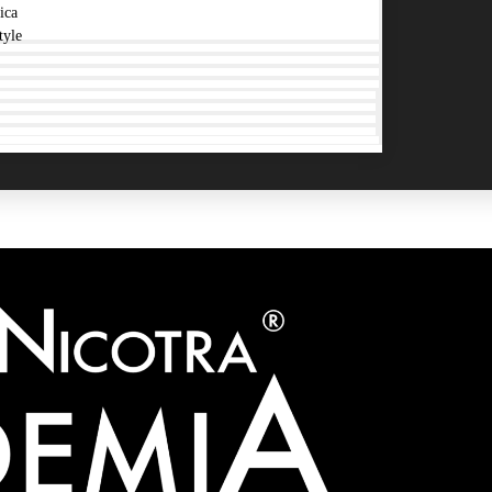
ica
tyle