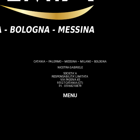
CATANIA – PALERMO – MESSINA – MILANO – BOLOGNA
NICOTRA GABRIELE
SOCIETA’ A
RESPONSABILITA’ LIMITATA
VIA PADOVA 45
95127 CATANIA (CT)
P.I. : 05168210879
MENU
Lashmaker
Dermopigmentazione
Make up
Nails
Massaggi