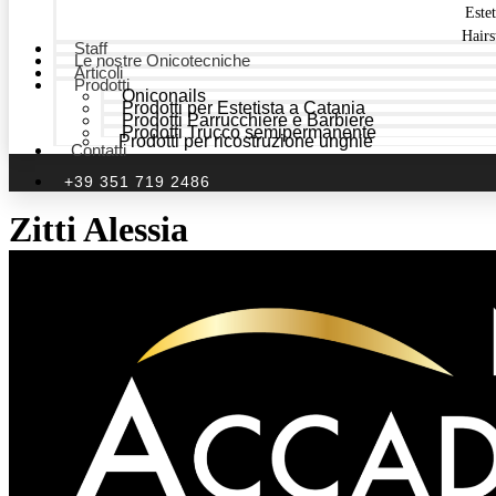
Estet
Hairs
Staff
Le nostre Onicotecniche
Articoli
Prodotti
Oniconails
Prodotti per Estetista a Catania
Prodotti Parrucchiere e Barbiere
Prodotti Trucco semipermanente
Prodotti per ricostruzione unghie
Contatti
+39 351 719 2486
Zitti Alessia