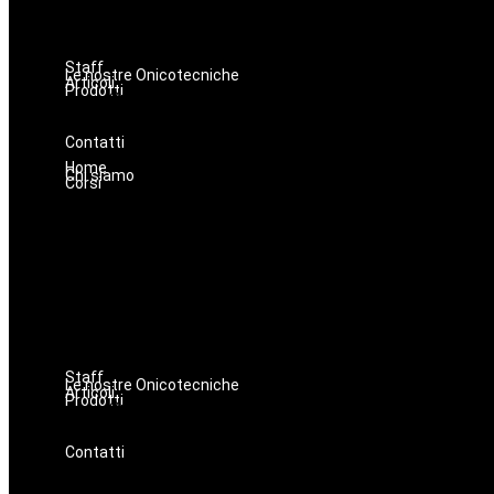
Staff
Le nostre Onicotecniche
Articoli
Prodotti
Oniconails
Prodotti per Estetista a Catania
Prodotti Parrucchiere e Barbiere
Prodotti Trucco semipermanente
Prodotti per ricostruzione unghie
Contatti
Home
Chi siamo
Corsi
Staff
Le nostre Onicotecniche
Articoli
Prodotti
Oniconails
Prodotti per Estetista a Catania
Prodotti Parrucchiere e Barbiere
Prodotti Trucco semipermanente
Prodotti per ricostruzione unghie
Contatti