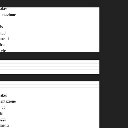
aker
entazione
 up
ls
aggi
menti
ica
tyle
aker
entazione
 up
ls
aggi
menti