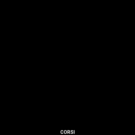
Avanzamenti
Estetica
Hairstyle
Lashmaker
Dermopigmentazione
Make up
Nails
Massaggi
Avanzamenti
Estetica
Hairstyle
CORSI