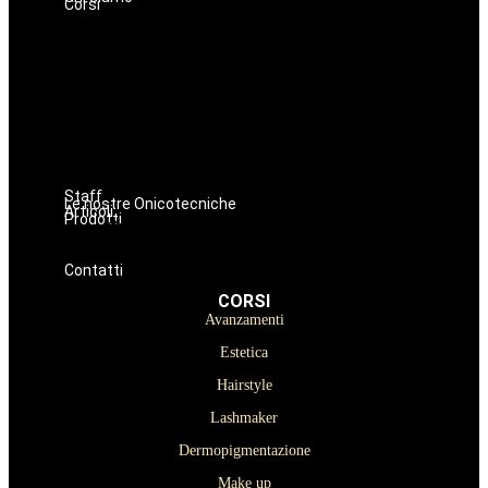
Corsi
Avanzamenti
Estetica
Hairstyle
Lashmaker
Dermopigmentazione
Make up
Nails
Massaggi
Staff
Le nostre Onicotecniche
Articoli
Prodotti
Oniconails
Prodotti per Estetista a Catania
Prodotti Parrucchiere e Barbiere
Prodotti Trucco semipermanente
Prodotti per ricostruzione unghie
Contatti
CORSI
Avanzamenti
Estetica
Hairstyle
Lashmaker
Dermopigmentazione
Make up