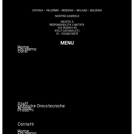
CATANIA – PALERMO – MESSINA – MILANO – BOLOGNA
NICOTRA GABRIELE
SOCIETA’ A
RESPONSABILITA’ LIMITATA
VIA PADOVA 45
95127 CATANIA (CT)
P.I. : 05168210879
MENU
Home
Chi siamo
Corsi
Avanzamenti
Estetica
Hairstyle
Lashmaker
Dermopigmentazione
Make up
Nails
Massaggi
Staff
Le nostre Onicotecniche
Articoli
Prodotti
Oniconails
Prodotti per Estetista a Catania
Prodotti Parrucchiere e Barbiere
Prodotti Trucco semipermanente
Prodotti per ricostruzione unghie
Contatti
Home
Chi siamo