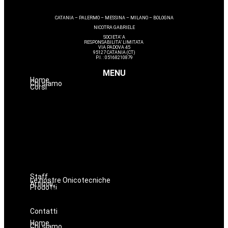
CATANIA – PALERMO – MESSINA – MILANO – BOLOGNA
NICOTRA GABRIELE
SOCIETA’ A
RESPONSABILITA’ LIMITATA
VIA PADOVA 45
95127 CATANIA (CT)
P.I. : 05168210879
MENU
Home
Chi siamo
Corsi
Estetica
Hairstyle
Lashmaker
Dermopigmentazione
Make up
Nails
Massaggi
Avanzamenti
Staff
Le nostre Onicotecniche
Articoli
Prodotti
Oniconails
Prodotti per Estetista a Catania
Prodotti Parrucchiere e Barbiere
Prodotti Trucco semipermanente
Prodotti per ricostruzione unghie
Contatti
Home
Chi siamo