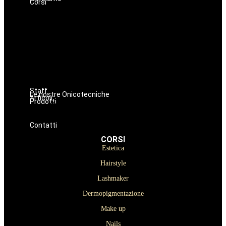
Corsi
Estetica
Hairstyle
Lashmaker
Dermopigmentazione
Make up
Nails
Massaggi
Avanzamenti
Staff
Le nostre Onicotecniche
Articoli
Prodotti
Oniconails
Prodotti per Estetista a Catania
Prodotti Parrucchiere e Barbiere
Prodotti Trucco semipermanente
Prodotti per ricostruzione unghie
Contatti
CORSI
Estetica
Hairstyle
Lashmaker
Dermopigmentazione
Make up
Nails