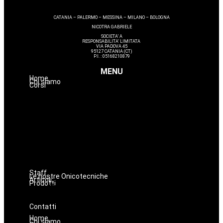
CATANIA – PALERMO – MESSINA – MILANO – BOLOGNA
NICOTRA GABRIELE
SOCIETA’ A
RESPONSABILITA’ LIMITATA
VIA PADOVA 45
95127 CATANIA (CT)
P.I. : 05168210879
MENU
Home
Chi siamo
Corsi
Avanzamenti
Estetica
Hairstyle
Lashmaker
Dermopigmentazione
Make up
Nails
Massaggi
Staff
Le nostre Onicotecniche
Articoli
Prodotti
Oniconails
Prodotti per Estetista a Catania
Prodotti Parrucchiere e Barbiere
Prodotti Trucco semipermanente
Prodotti per ricostruzione unghie
Contatti
Home
Chi siamo