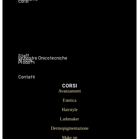
Corsi
Avanzamenti
Estetica
Hairstyle
Lashmaker
Dermopigmentazione
Make up
Nails
Massaggi
Staff
Le nostre Onicotecniche
Articoli
Prodotti
Oniconails
Prodotti per Estetista a Catania
Prodotti Parrucchiere e Barbiere
Prodotti Trucco semipermanente
Prodotti per ricostruzione unghie
Contatti
CORSI
Avanzamenti
Estetica
Hairstyle
Lashmaker
Dermopigmentazione
Make up