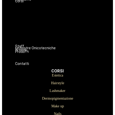
Corsi
Estetica
Hairstyle
Lashmaker
Dermopigmentazione
Make up
Nails
Massaggi
Avanzamenti
Staff
Le nostre Onicotecniche
Articoli
Prodotti
Oniconails
Prodotti per Estetista a Catania
Prodotti Parrucchiere e Barbiere
Prodotti Trucco semipermanente
Prodotti per ricostruzione unghie
Contatti
CORSI
Estetica
Hairstyle
Lashmaker
Dermopigmentazione
Make up
Nails