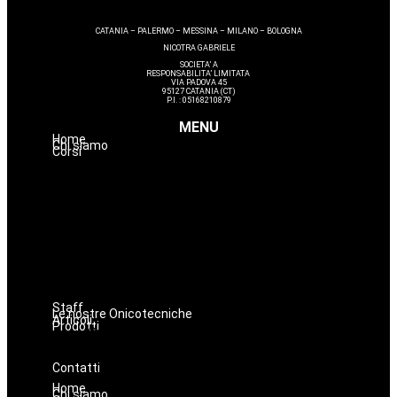
CATANIA – PALERMO – MESSINA – MILANO – BOLOGNA
NICOTRA GABRIELE
SOCIETA’ A
RESPONSABILITA’ LIMITATA
VIA PADOVA 45
95127 CATANIA (CT)
P.I. : 05168210879
MENU
Home
Chi siamo
Corsi
Estetica
Hairstyle
Lashmaker
Dermopigmentazione
Make up
Nails
Massaggi
Avanzamenti
Staff
Le nostre Onicotecniche
Articoli
Prodotti
Oniconails
Prodotti per Estetista a Catania
Prodotti Parrucchiere e Barbiere
Prodotti Trucco semipermanente
Prodotti per ricostruzione unghie
Contatti
Home
Chi siamo