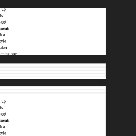
 up
ls
aggi
menti
ica
tyle
aker
entazione
 up
ls
aggi
menti
ica
tyle