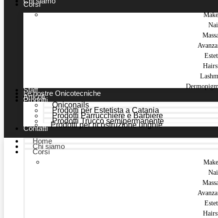
Chi siamo
Corsi
Make
Nai
Mass
Avanza
Estet
Hairs
Lashm
Dermopigm
Staff
Le nostre Onicotecniche
Articoli
Prodotti
Oniconails
Prodotti per Estetista a Catania
Prodotti Parrucchiere e Barbiere
Prodotti Trucco semipermanente
Prodotti per ricostruzione unghie
Contatti
Home
Chi siamo
Corsi
Make
Nai
Mass
Avanza
Estet
Hairs