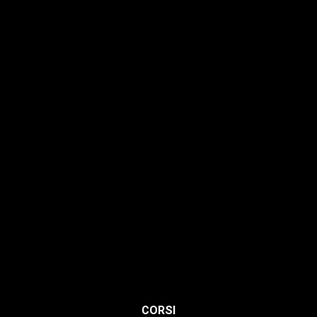
Hairstyle
Lashmaker
Dermopigmentazione
Make up
Nails
Massaggi
Avanzamenti
Estetica
Hairstyle
Lashmaker
Dermopigmentazione
CORSI