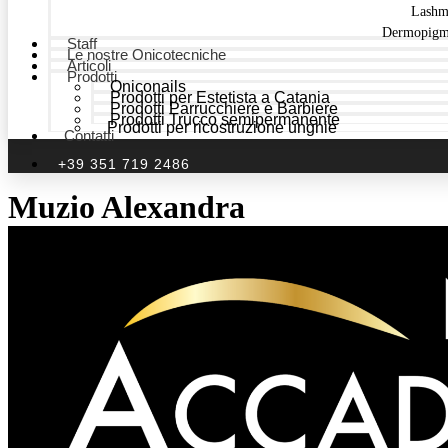
Lashm
Dermopigm
Staff
Le nostre Onicotecniche
Articoli
Prodotti
Oniconails
Prodotti per Estetista a Catania
Prodotti Parrucchiere e Barbiere
Prodotti Trucco semipermanente
Prodotti per ricostruzione unghie
Contatti
+39 351 719 2486
Muzio Alexandra