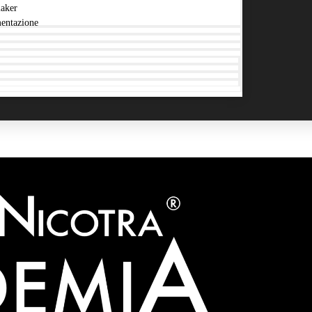
aker
entazione