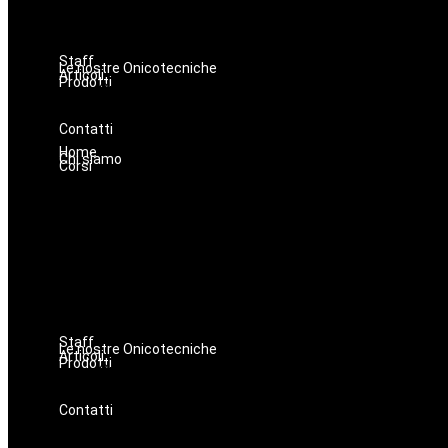
Staff
Le nostre Onicotecniche
Articoli
Prodotti
Oniconails
Prodotti per Estetista a Catania
Prodotti Parrucchiere e Barbiere
Prodotti Trucco semipermanente
Prodotti per ricostruzione unghie
Contatti
Home
Chi siamo
Corsi
Staff
Le nostre Onicotecniche
Articoli
Prodotti
Oniconails
Prodotti per Estetista a Catania
Prodotti Parrucchiere e Barbiere
Prodotti Trucco semipermanente
Prodotti per ricostruzione unghie
Contatti