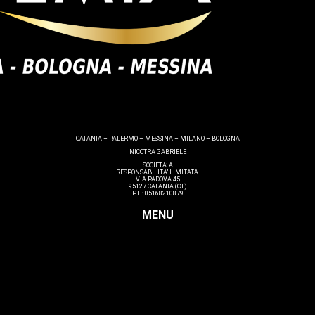
CATANIA – PALERMO – MESSINA – MILANO – BOLOGNA
NICOTRA GABRIELE
SOCIETA’ A
RESPONSABILITA’ LIMITATA
VIA PADOVA 45
95127 CATANIA (CT)
P.I. : 05168210879
MENU
Make up
Nails
Massaggi
Avanzamenti
Estetica