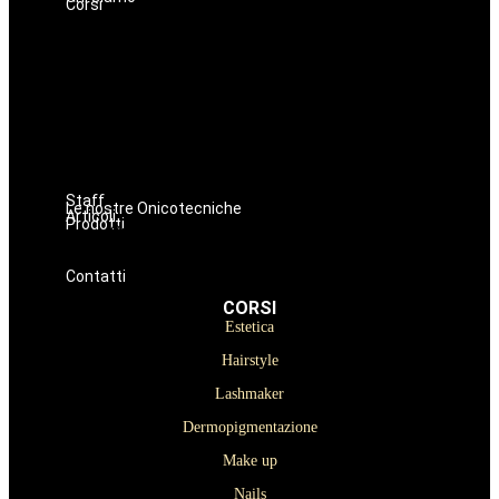
Corsi
Estetica
Hairstyle
Lashmaker
Dermopigmentazione
Make up
Nails
Massaggi
Avanzamenti
Staff
Le nostre Onicotecniche
Articoli
Prodotti
Oniconails
Prodotti per Estetista a Catania
Prodotti Parrucchiere e Barbiere
Prodotti Trucco semipermanente
Prodotti per ricostruzione unghie
Contatti
CORSI
Estetica
Hairstyle
Lashmaker
Dermopigmentazione
Make up
Nails