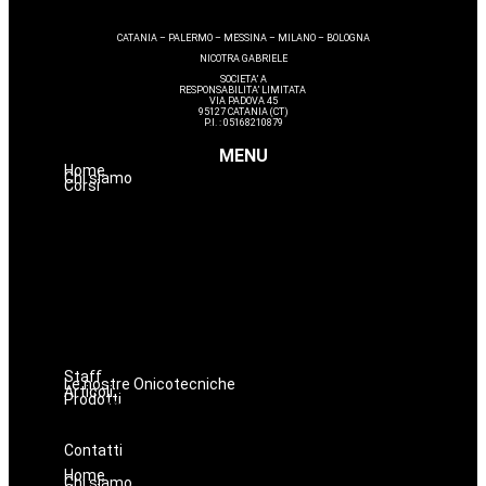
CATANIA – PALERMO – MESSINA – MILANO – BOLOGNA
NICOTRA GABRIELE
SOCIETA’ A
RESPONSABILITA’ LIMITATA
VIA PADOVA 45
95127 CATANIA (CT)
P.I. : 05168210879
MENU
Home
Chi siamo
Corsi
Estetica
Hairstyle
Lashmaker
Dermopigmentazione
Make up
Nails
Massaggi
Avanzamenti
Staff
Le nostre Onicotecniche
Articoli
Prodotti
Oniconails
Prodotti per Estetista a Catania
Prodotti Parrucchiere e Barbiere
Prodotti Trucco semipermanente
Prodotti per ricostruzione unghie
Contatti
Home
Chi siamo