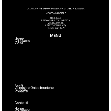
CATANIA – PALERMO – MESSINA – MILANO – BOLOGNA
NICOTRA GABRIELE
SOCIETA’ A
RESPONSABILITA’ LIMITATA
VIA PADOVA 45
95127 CATANIA (CT)
P.I. : 05168210879
MENU
Home
Chi siamo
Corsi
Estetica
Hairstyle
Lashmaker
Dermopigmentazione
Make up
Nails
Massaggi
Avanzamenti
Staff
Le nostre Onicotecniche
Articoli
Prodotti
Oniconails
Prodotti per Estetista a Catania
Prodotti Parrucchiere e Barbiere
Prodotti Trucco semipermanente
Prodotti per ricostruzione unghie
Contatti
Home
Chi siamo