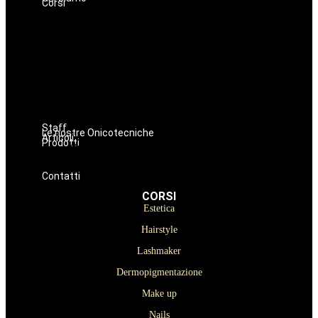
Corsi
Estetica
Hairstyle
Lashmaker
Dermopigmentazione
Make up
Nails
Massaggi
Avanzamenti
Staff
Le nostre Onicotecniche
Articoli
Prodotti
Oniconails
Prodotti per Estetista a Catania
Prodotti Parrucchiere e Barbiere
Prodotti Trucco semipermanente
Prodotti per ricostruzione unghie
Contatti
CORSI
Estetica
Hairstyle
Lashmaker
Dermopigmentazione
Make up
Nails