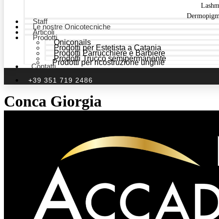
Lashm
Dermopigm
Staff
Le nostre Onicotecniche
Articoli
Prodotti
Oniconails
Prodotti per Estetista a Catania
Prodotti Parrucchiere e Barbiere
Prodotti Trucco semipermanente
Prodotti per ricostruzione unghie
Contatti
+39 351 719 2486
Conca Giorgia