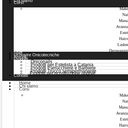
Chi siamo
Corsi
Make
Nai
Mass
Avanza
Estet
Hairs
Lashm
Dermopigm
Staff
Le nostre Onicotecniche
Articoli
Prodotti
Oniconails
Prodotti per Estetista a Catania
Prodotti Parrucchiere e Barbiere
Prodotti Trucco semipermanente
Prodotti per ricostruzione unghie
Contatti
Home
Chi siamo
Corsi
Make
Nai
Mass
Avanza
Estet
Hairs