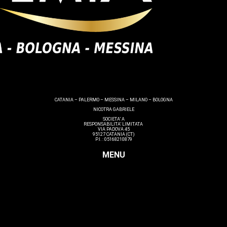
CATANIA – PALERMO – MESSINA – MILANO – BOLOGNA
NICOTRA GABRIELE
SOCIETA’ A
RESPONSABILITA’ LIMITATA
VIA PADOVA 45
95127 CATANIA (CT)
P.I. : 05168210879
MENU
Make up
Nails
Massaggi
Avanzamenti
Estetica