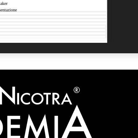
aker
entazione