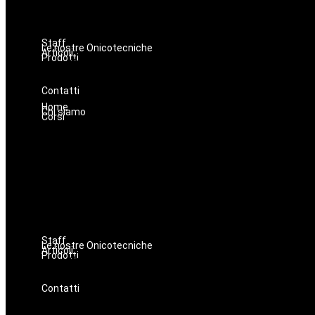
Staff
Le nostre Onicotecniche
Articoli
Prodotti
Oniconails
Prodotti per Estetista a Catania
Prodotti Parrucchiere e Barbiere
Prodotti Trucco semipermanente
Prodotti per ricostruzione unghie
Contatti
Home
Chi siamo
Corsi
Staff
Le nostre Onicotecniche
Articoli
Prodotti
Oniconails
Prodotti per Estetista a Catania
Prodotti Parrucchiere e Barbiere
Prodotti Trucco semipermanente
Prodotti per ricostruzione unghie
Contatti