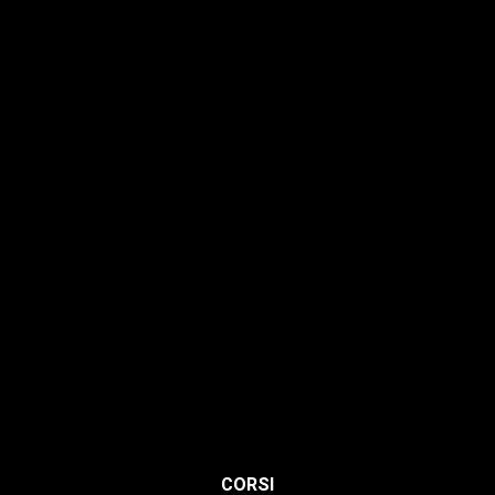
Hairstyle
Lashmaker
Dermopigmentazione
Make up
Nails
Massaggi
Avanzamenti
Estetica
Hairstyle
Lashmaker
Dermopigmentazione
CORSI