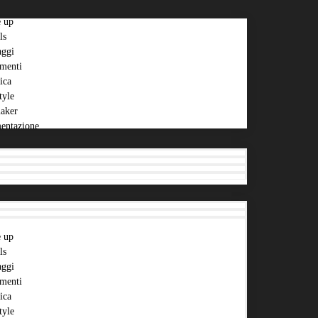
 up
ls
aggi
menti
ica
tyle
aker
entazione
 up
ls
aggi
menti
ica
tyle