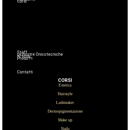
Corsi
Estetica
Hairstyle
Lashmaker
Dermopigmentazione
Make up
Nails
Massaggi
Avanzamenti
Staff
Le nostre Onicotecniche
Articoli
Prodotti
Oniconails
Prodotti per Estetista a Catania
Prodotti Parrucchiere e Barbiere
Prodotti Trucco semipermanente
Prodotti per ricostruzione unghie
Contatti
CORSI
Estetica
Hairstyle
Lashmaker
Dermopigmentazione
Make up
Nails