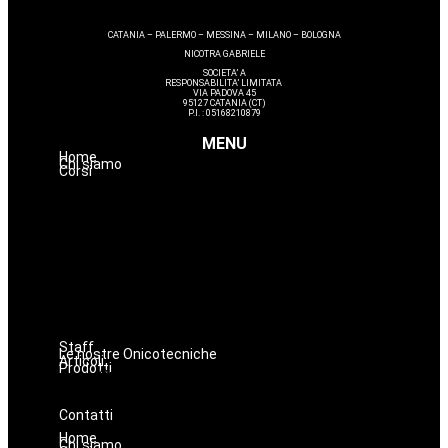
CATANIA – PALERMO – MESSINA – MILANO – BOLOGNA
NICOTRA GABRIELE
SOCIETA’ A
RESPONSABILITA’ LIMITATA
VIA PADOVA 45
95127 CATANIA (CT)
P.I. : 05168210879
MENU
Home
Chi siamo
Corsi
Estetica
Hairstyle
Lashmaker
Dermopigmentazione
Make up
Nails
Massaggi
Avanzamenti
Staff
Le nostre Onicotecniche
Articoli
Prodotti
Oniconails
Prodotti per Estetista a Catania
Prodotti Parrucchiere e Barbiere
Prodotti Trucco semipermanente
Prodotti per ricostruzione unghie
Contatti
Home
Chi siamo