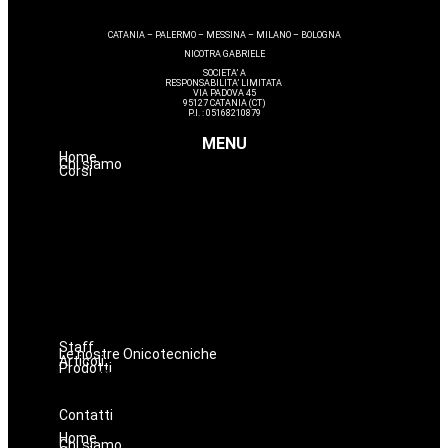
CATANIA – PALERMO – MESSINA – MILANO – BOLOGNA
NICOTRA GABRIELE
SOCIETA’ A
RESPONSABILITA’ LIMITATA
VIA PADOVA 45
95127 CATANIA (CT)
P.I. : 05168210879
MENU
Home
Chi siamo
Corsi
Make up
Nails
Massaggi
Avanzamenti
Estetica
Hairstyle
Lashmaker
Dermopigmentazione
Staff
Le nostre Onicotecniche
Articoli
Prodotti
Oniconails
Prodotti per Estetista a Catania
Prodotti Parrucchiere e Barbiere
Prodotti Trucco semipermanente
Prodotti per ricostruzione unghie
Contatti
Home
Chi siamo