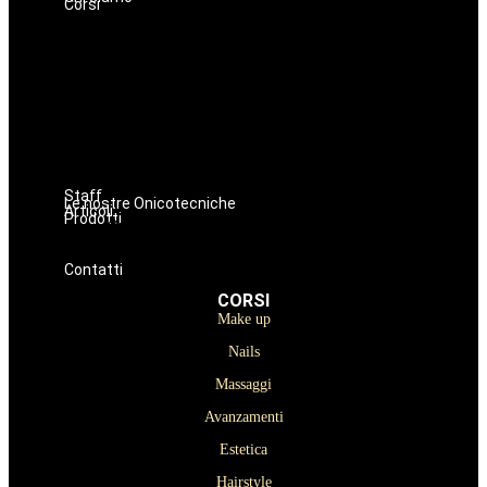
Corsi
Make up
Nails
Massaggi
Avanzamenti
Estetica
Hairstyle
Lashmaker
Dermopigmentazione
Staff
Le nostre Onicotecniche
Articoli
Prodotti
Oniconails
Prodotti per Estetista a Catania
Prodotti Parrucchiere e Barbiere
Prodotti Trucco semipermanente
Prodotti per ricostruzione unghie
Contatti
CORSI
Make up
Nails
Massaggi
Avanzamenti
Estetica
Hairstyle