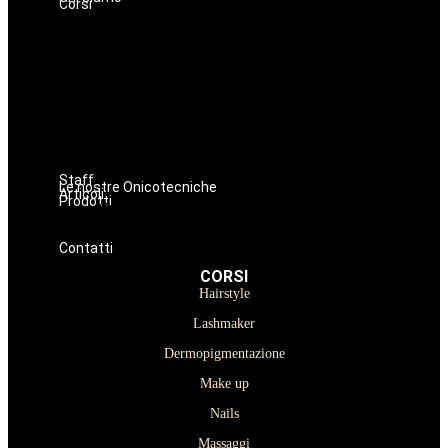
Corsi
Hairstyle
Lashmaker
Dermopigmentazione
Make up
Nails
Massaggi
Avanzamenti
Estetica
Staff
Le nostre Onicotecniche
Articoli
Prodotti
Oniconails
Prodotti per Estetista a Catania
Prodotti Parrucchiere e Barbiere
Prodotti Trucco semipermanente
Prodotti per ricostruzione unghie
Contatti
CORSI
Hairstyle
Lashmaker
Dermopigmentazione
Make up
Nails
Massaggi