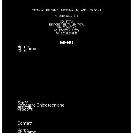
CATANIA – PALERMO – MESSINA – MILANO – BOLOGNA
NICOTRA GABRIELE
SOCIETA’ A
RESPONSABILITA’ LIMITATA
VIA PADOVA 45
95127 CATANIA (CT)
P.I. : 05168210879
MENU
Home
Chi siamo
Corsi
Hairstyle
Lashmaker
Dermopigmentazione
Make up
Nails
Massaggi
Avanzamenti
Estetica
Staff
Le nostre Onicotecniche
Articoli
Prodotti
Oniconails
Prodotti per Estetista a Catania
Prodotti Parrucchiere e Barbiere
Prodotti Trucco semipermanente
Prodotti per ricostruzione unghie
Contatti
Home
Chi siamo