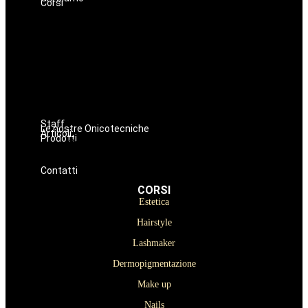
Corsi
Estetica
Hairstyle
Lashmaker
Dermopigmentazione
Make up
Nails
Massaggi
Avanzamenti
Staff
Le nostre Onicotecniche
Articoli
Prodotti
Oniconails
Prodotti per Estetista a Catania
Prodotti Parrucchiere e Barbiere
Prodotti Trucco semipermanente
Prodotti per ricostruzione unghie
Contatti
CORSI
Estetica
Hairstyle
Lashmaker
Dermopigmentazione
Make up
Nails