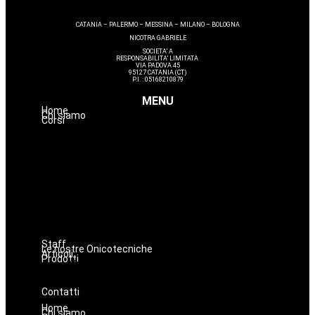
CATANIA – PALERMO – MESSINA – MILANO – BOLOGNA
NICOTRA GABRIELE
SOCIETA’ A
RESPONSABILITA’ LIMITATA
VIA PADOVA 45
95127 CATANIA (CT)
P.I. : 05168210879
MENU
Home
Chi siamo
Corsi
Estetica
Hairstyle
Lashmaker
Dermopigmentazione
Make up
Nails
Massaggi
Avanzamenti
Staff
Le nostre Onicotecniche
Articoli
Prodotti
Oniconails
Prodotti per Estetista a Catania
Prodotti Parrucchiere e Barbiere
Prodotti Trucco semipermanente
Prodotti per ricostruzione unghie
Contatti
Home
Chi siamo