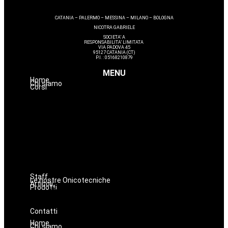
CATANIA – PALERMO – MESSINA – MILANO – BOLOGNA
NICOTRA GABRIELE
SOCIETA’ A
RESPONSABILITA’ LIMITATA
VIA PADOVA 45
95127 CATANIA (CT)
P.I. : 05168210879
MENU
Home
Chi siamo
Corsi
Massaggi
Avanzamenti
Estetica
Hairstyle
Lashmaker
Dermopigmentazione
Make up
Nails
Staff
Le nostre Onicotecniche
Articoli
Prodotti
Oniconails
Prodotti per Estetista a Catania
Prodotti Parrucchiere e Barbiere
Prodotti Trucco semipermanente
Prodotti per ricostruzione unghie
Contatti
Home
Chi siamo