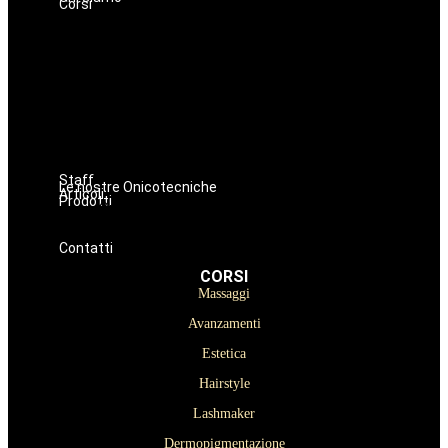
Corsi
Massaggi
Avanzamenti
Estetica
Hairstyle
Lashmaker
Dermopigmentazione
Make up
Nails
Staff
Le nostre Onicotecniche
Articoli
Prodotti
Oniconails
Prodotti per Estetista a Catania
Prodotti Parrucchiere e Barbiere
Prodotti Trucco semipermanente
Prodotti per ricostruzione unghie
Contatti
CORSI
Massaggi
Avanzamenti
Estetica
Hairstyle
Lashmaker
Dermopigmentazione