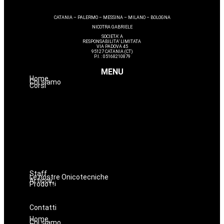
CATANIA – PALERMO – MESSINA – MILANO – BOLOGNA
NICOTRA GABRIELE
SOCIETA’ A
RESPONSABILITA’ LIMITATA
VIA PADOVA 45
95127 CATANIA (CT)
P.I. : 05168210879
MENU
Home
Chi siamo
Corsi
Estetica
Hairstyle
Lashmaker
Dermopigmentazione
Make up
Nails
Massaggi
Avanzamenti
Staff
Le nostre Onicotecniche
Articoli
Prodotti
Oniconails
Prodotti per Estetista a Catania
Prodotti Parrucchiere e Barbiere
Prodotti Trucco semipermanente
Prodotti per ricostruzione unghie
Contatti
Home
Chi siamo