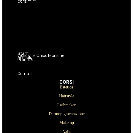
Corsi
Estetica
Hairstyle
Lashmaker
Dermopigmentazione
Make up
Nails
Massaggi
Avanzamenti
Staff
Le nostre Onicotecniche
Articoli
Prodotti
Oniconails
Prodotti per Estetista a Catania
Prodotti Parrucchiere e Barbiere
Prodotti Trucco semipermanente
Prodotti per ricostruzione unghie
Contatti
CORSI
Estetica
Hairstyle
Lashmaker
Dermopigmentazione
Make up
Nails