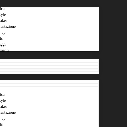
ica
tyle
aker
entazione
 up
ls
aggi
menti
ica
tyle
aker
entazione
 up
ls