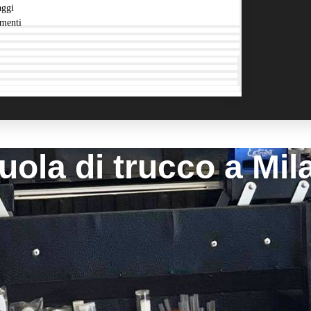
aggi
menti
uola di trucco a Mil