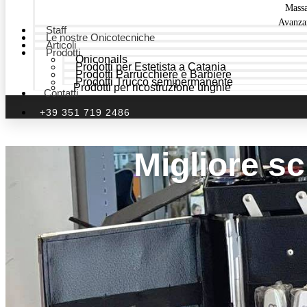
Mass
Avanza
Staff
Le nostre Onicotecniche
Articoli
Prodotti
Oniconails
Prodotti per Estetista a Catania
Prodotti Parrucchiere e Barbiere
Prodotti Trucco semipermanente
Prodotti per ricostruzione unghie
Contatti
+39 351 719 2486
Migliore sc