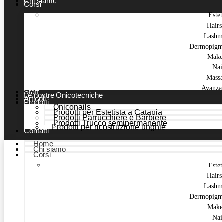
Chi siamo
Corsi
Estet
Hairs
Lashm
Dermopigm
Make
Nai
Mass
Avanza
Staff
Le nostre Onicotecniche
Articoli
Prodotti
Oniconails
Prodotti per Estetista a Catania
Prodotti Parrucchiere e Barbiere
Prodotti Trucco semipermanente
Prodotti per ricostruzione unghie
Contatti
Home
Chi siamo
Corsi
Estet
Hairs
Lashm
Dermopigm
Make
Nai