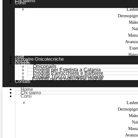
Chi siamo
Corsi
Lashm
Dermopigm
Make
Nai
Mass
Avanza
Estet
Hairs
Staff
Le nostre Onicotecniche
Articoli
Prodotti
Oniconails
Prodotti per Estetista a Catania
Prodotti Parrucchiere e Barbiere
Prodotti Trucco semipermanente
Prodotti per ricostruzione unghie
Contatti
Home
Chi siamo
Corsi
Lashm
Dermopigm
Make
Nai
Mass
Avanza