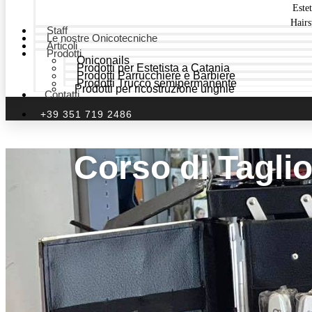
Estet
Hairs
Staff
Le nostre Onicotecniche
Articoli
Prodotti
Oniconails
Prodotti per Estetista a Catania
Prodotti Parrucchiere e Barbiere
Prodotti Trucco semipermanente
Prodotti per ricostruzione unghie
Contatti
+39 351 719 2486
Corso di Tagli