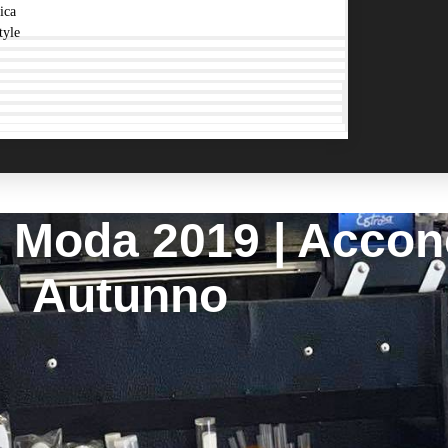
ica
tyle
o Moda 2019 | Accon
Autunno