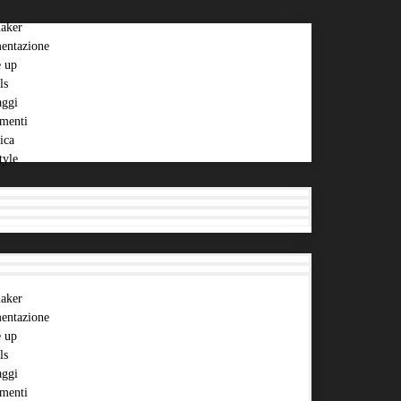
aker
entazione
 up
ls
aggi
menti
ica
tyle
aker
entazione
 up
ls
aggi
menti