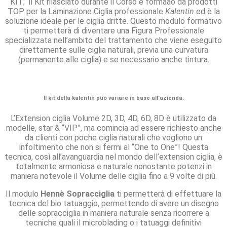
KIT; il Kit rilasciato durante il Corso è formaao da prodotti
TOP per la Laminazione Ciglia professionale
Kalentin
ed è la
soluzione ideale per le ciglia dritte. Questo modulo formativo
ti permetterà di diventare una Figura Professionale
specializzata nell’ambito del trattamento che viene eseguito
direttamente sulle ciglia naturali, previa una curvatura
(permanente alle ciglia) e se necessario anche tintura.
Il kit della kalentin può variare in base all’azienda.
L’Extension ciglia Volume 2D, 3D, 4D, 6D, 8D è utilizzato da
modelle, star & “VIP”, ma comincia ad essere richiesto anche
da clienti con poche ciglia naturali che vogliono un
infoltimento che non si fermi al “One to One”! Questa
tecnica, così all’avanguardia nel mondo dell’extension ciglia, è
totalmente armoniosa e naturale nonostante potenzi in
maniera notevole il Volume delle ciglia fino a 9 volte di più.
Il modulo
Hennè Sopracciglia
ti permetterà di effettuare la
tecnica del bio tatuaggio, permettendo di avere un disegno
delle sopracciglia in maniera naturale senza ricorrere a
tecniche quali il microblading o i tatuaggi definitivi