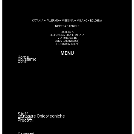
CATANIA – PALERMO – MESSINA – MILANO – BOLOGNA
NICOTRA GABRIELE
SOCIETA’ A
RESPONSABILITA’ LIMITATA
VIA PADOVA 45
95127 CATANIA (CT)
P.I. : 05168210879
MENU
Home
Chi siamo
Corsi
Estetica
Hairstyle
Lashmaker
Dermopigmentazione
Make up
Nails
Massaggi
Avanzamenti
Staff
Le nostre Onicotecniche
Articoli
Prodotti
Oniconails
Prodotti per Estetista a Catania
Prodotti Parrucchiere e Barbiere
Prodotti Trucco semipermanente
Prodotti per ricostruzione unghie