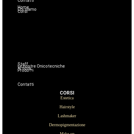
Contatti
Home
Chi siamo
Corsi
Estetica
Hairstyle
Lashmaker
Dermopigmentazione
Make up
Nails
Massaggi
Avanzamenti
Staff
Le nostre Onicotecniche
Articoli
Prodotti
Oniconails
Prodotti per Estetista a Catania
Prodotti Parrucchiere e Barbiere
Prodotti Trucco semipermanente
Prodotti per ricostruzione unghie
Contatti
CORSI
Estetica
Hairstyle
Lashmaker
Dermopigmentazione
Make up