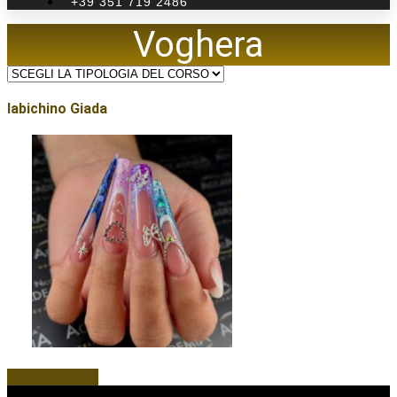
+39 351 719 2486
Voghera
Iabichino Giada
Scopri di più...