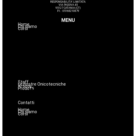
RESPONSABILITA’ LIMITATA
VIA PADOVA 45
95127 CATANIA (CT)
P.I. : 05168210879
MENU
Home
Chi siamo
Corsi
Avanzamenti
Estetica
Hairstyle
Lashmaker
Dermopigmentazione
Make up
Nails
Massaggi
Staff
Le nostre Onicotecniche
Articoli
Prodotti
Oniconails
Prodotti per Estetista a Catania
Prodotti Parrucchiere e Barbiere
Prodotti Trucco semipermanente
Prodotti per ricostruzione unghie
Contatti
Home
Chi siamo
Corsi
Avanzamenti
Estetica
Hairstyle