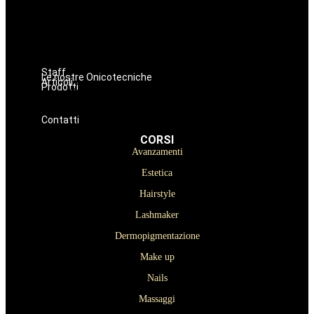
Lashmaker
Dermopigmentazione
Make up
Nails
Massaggi
Staff
Le nostre Onicotecniche
Articoli
Prodotti
Oniconails
Prodotti per Estetista a Catania
Prodotti Parrucchiere e Barbiere
Prodotti Trucco semipermanente
Prodotti per ricostruzione unghie
Contatti
CORSI
Avanzamenti
Estetica
Hairstyle
Lashmaker
Dermopigmentazione
Make up
Nails
Massaggi