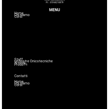
P.I. : 05168210879
MENU
Home
Chi siamo
Corsi
Hairstyle
Lashmaker
Dermopigmentazione
Make up
Nails
Massaggi
Avanzamenti
Estetica
Staff
Le nostre Onicotecniche
Articoli
Prodotti
Oniconails
Prodotti per Estetista a Catania
Prodotti Parrucchiere e Barbiere
Prodotti Trucco semipermanente
Prodotti per ricostruzione unghie
Contatti
Home
Chi siamo
Corsi
Hairstyle
Lashmaker
Dermopigmentazione
Make up