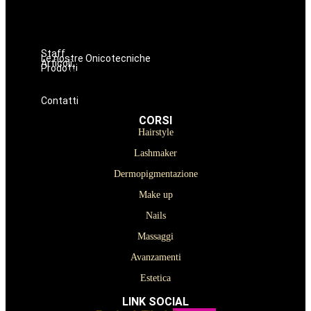
Nails
Massaggi
Avanzamenti
Estetica
Staff
Le nostre Onicotecniche
Articoli
Prodotti
Oniconails
Prodotti per Estetista a Catania
Prodotti Parrucchiere e Barbiere
Prodotti Trucco semipermanente
Prodotti per ricostruzione unghie
Contatti
CORSI
Hairstyle
Lashmaker
Dermopigmentazione
Make up
Nails
Massaggi
Avanzamenti
Estetica
LINK SOCIAL