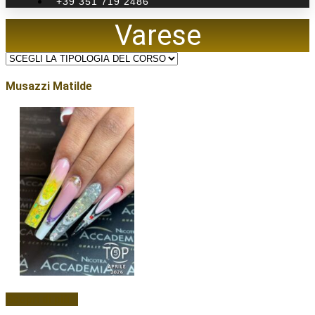
+39 351 719 2486
Varese
Musazzi Matilde
Scopri di più...