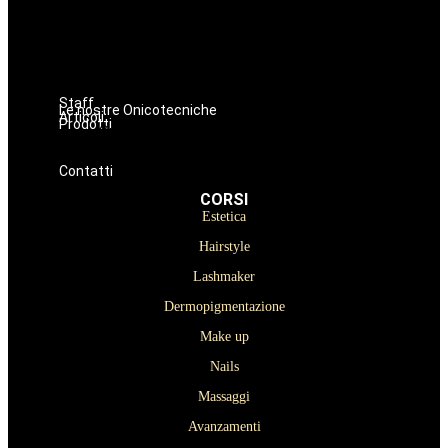
Dermopigmentazione
Make up
Nails
Massaggi
Avanzamenti
Staff
Le nostre Onicotecniche
Articoli
Prodotti
Oniconails
Prodotti per Estetista a Catania
Prodotti Parrucchiere e Barbiere
Prodotti Trucco semipermanente
Prodotti per ricostruzione unghie
Contatti
CORSI
Estetica
Hairstyle
Lashmaker
Dermopigmentazione
Make up
Nails
Massaggi
Avanzamenti