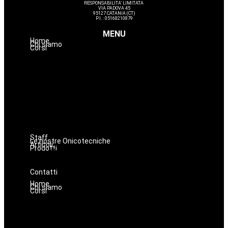
RESPONSABILITA’ LIMITATA
VIA PADOVA 45
95127 CATANIA (CT)
P.I. : 05168210879
MENU
Home
Chi siamo
Corsi
Estetica
Hairstyle
Lashmaker
Dermopigmentazione
Make up
Nails
Massaggi
Avanzamenti
Staff
Le nostre Onicotecniche
Articoli
Prodotti
Oniconails
Prodotti per Estetista a Catania
Prodotti Parrucchiere e Barbiere
Prodotti Trucco semipermanente
Prodotti per ricostruzione unghie
Contatti
Home
Chi siamo
Corsi
Estetica
Hairstyle
Lashmaker