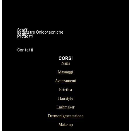
Estetica
Hairstyle
Lashmaker
Dermopigmentazione
Make up
Staff
Le nostre Onicotecniche
Articoli
Prodotti
Oniconails
Prodotti per Estetista a Catania
Prodotti Parrucchiere e Barbiere
Prodotti Trucco semipermanente
Prodotti per ricostruzione unghie
Contatti
CORSI
Nails
Massaggi
Avanzamenti
Estetica
Hairstyle
Lashmaker
Dermopigmentazione
Make up