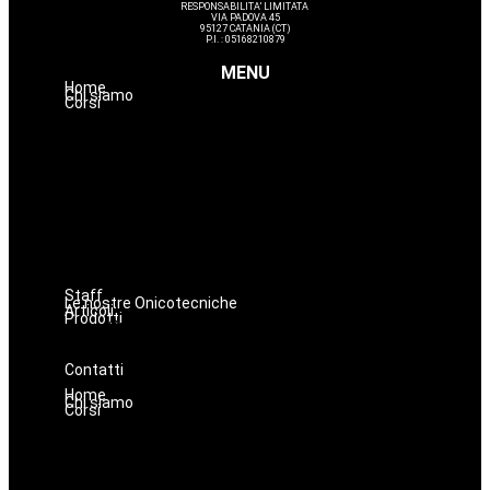
RESPONSABILITA’ LIMITATA
VIA PADOVA 45
95127 CATANIA (CT)
P.I. : 05168210879
MENU
Home
Chi siamo
Corsi
Nails
Massaggi
Avanzamenti
Estetica
Hairstyle
Lashmaker
Dermopigmentazione
Make up
Staff
Le nostre Onicotecniche
Articoli
Prodotti
Oniconails
Prodotti per Estetista a Catania
Prodotti Parrucchiere e Barbiere
Prodotti Trucco semipermanente
Prodotti per ricostruzione unghie
Contatti
Home
Chi siamo
Corsi
Nails
Massaggi
Avanzamenti