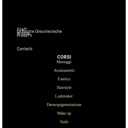
Hairstyle
Lashmaker
Dermopigmentazione
Make up
Nails
Staff
Le nostre Onicotecniche
Articoli
Prodotti
Oniconails
Prodotti per Estetista a Catania
Prodotti Parrucchiere e Barbiere
Prodotti Trucco semipermanente
Prodotti per ricostruzione unghie
Contatti
CORSI
Massaggi
Avanzamenti
Estetica
Hairstyle
Lashmaker
Dermopigmentazione
Make up
Nails