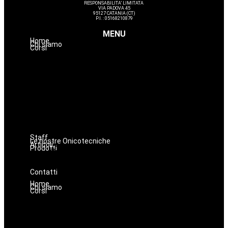
RESPONSABILITA’ LIMITATA
VIA PADOVA 45
95127 CATANIA (CT)
P.I. : 05168210879
MENU
Home
Chi siamo
Corsi
Massaggi
Avanzamenti
Estetica
Hairstyle
Lashmaker
Dermopigmentazione
Make up
Nails
Staff
Le nostre Onicotecniche
Articoli
Prodotti
Oniconails
Prodotti per Estetista a Catania
Prodotti Parrucchiere e Barbiere
Prodotti Trucco semipermanente
Prodotti per ricostruzione unghie
Contatti
Home
Chi siamo
Corsi
Massaggi
Avanzamenti
Estetica