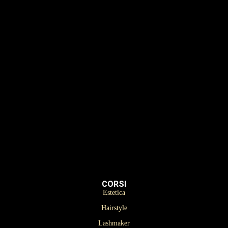
Estetica
Hairstyle
Lashmaker
Dermopigmentazione
Make up
Nails
Massaggi
Avanzamenti
CORSI
Estetica
Hairstyle
Lashmaker