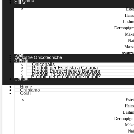
Chi siamo
Corsi
Estet
Hairs
Lashm
Dermopigm
Make
Nai
Mass
Avanza
Staff
Le nostre Onicotecniche
Articoli
Prodotti
Oniconails
Prodotti per Estetista a Catania
Prodotti Parrucchiere e Barbiere
Prodotti Trucco semipermanente
Prodotti per ricostruzione unghie
Contatti
Home
Chi siamo
Corsi
Estet
Hairs
Lashm
Dermopigm
Make
Nai