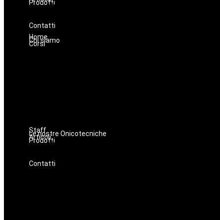
Prodotti
Oniconails
Prodotti per Estetista a Catania
Prodotti Parrucchiere e Barbiere
Prodotti Trucco semipermanente
Prodotti per ricostruzione unghie
Contatti
Home
Chi siamo
Corsi
Staff
Le nostre Onicotecniche
Articoli
Prodotti
Oniconails
Prodotti per Estetista a Catania
Prodotti Parrucchiere e Barbiere
Prodotti Trucco semipermanente
Prodotti per ricostruzione unghie
Contatti