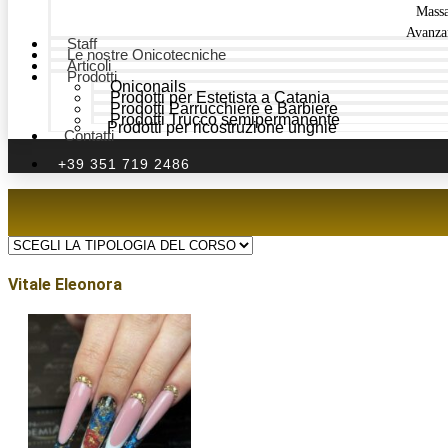
Mass
Avanza
Staff
Le nostre Onicotecniche
Articoli
Prodotti
Oniconails
Prodotti per Estetista a Catania
Prodotti Parrucchiere e Barbiere
Prodotti Trucco semipermanente
Prodotti per ricostruzione unghie
Contatti
+39 351 719 2486
Vitale Eleonora