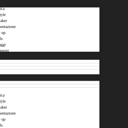
ica
tyle
aker
entazione
 up
ls
aggi
menti
ica
tyle
aker
entazione
 up
ls