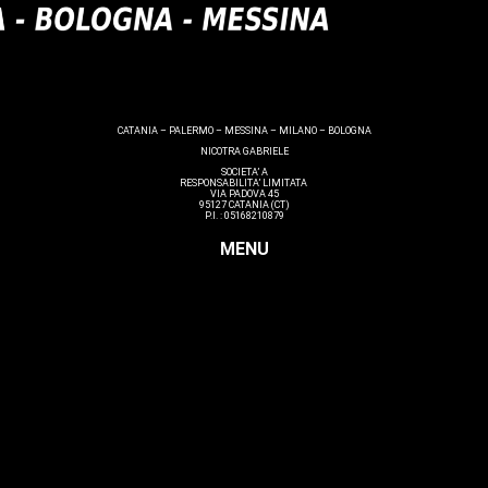
CATANIA – PALERMO – MESSINA – MILANO – BOLOGNA
NICOTRA GABRIELE
SOCIETA’ A
RESPONSABILITA’ LIMITATA
VIA PADOVA 45
95127 CATANIA (CT)
P.I. : 05168210879
MENU
Estetica
Hairstyle
Lashmaker
Dermopigmentazione
Make up
Nails
Massaggi
Avanzamenti