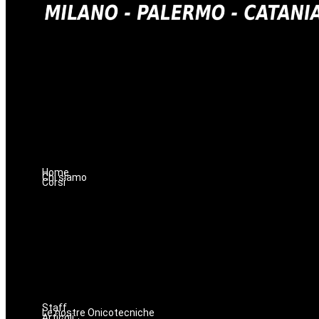
Home
Chi siamo
Corsi
Staff
Le nostre Onicotecniche
Articoli