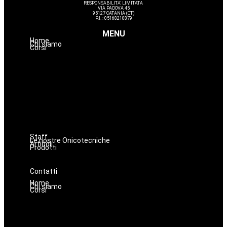
RESPONSABILITA’ LIMITATA
VIA PADOVA 45
95127 CATANIA (CT)
P.I. : 05168210879
MENU
Home
Chi siamo
Corsi
Estetica
Hairstyle
Lashmaker
Dermopigmentazione
Make up
Nails
Massaggi
Avanzamenti
Staff
Le nostre Onicotecniche
Articoli
Prodotti
Oniconails
Prodotti per Estetista a Catania
Prodotti Parrucchiere e Barbiere
Prodotti Trucco semipermanente
Prodotti per ricostruzione unghie
Contatti
Home
Chi siamo
Corsi
Estetica
Hairstyle
Lashmaker