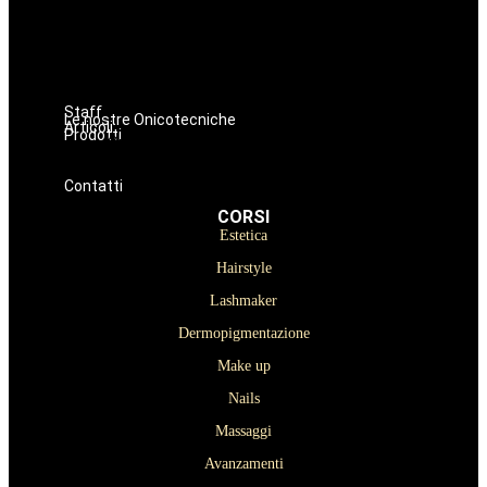
Dermopigmentazione
Make up
Nails
Massaggi
Avanzamenti
Staff
Le nostre Onicotecniche
Articoli
Prodotti
Oniconails
Prodotti per Estetista a Catania
Prodotti Parrucchiere e Barbiere
Prodotti Trucco semipermanente
Prodotti per ricostruzione unghie
Contatti
CORSI
Estetica
Hairstyle
Lashmaker
Dermopigmentazione
Make up
Nails
Massaggi
Avanzamenti