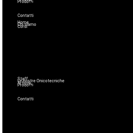
Prodotti
Oniconails
Prodotti per Estetista a Catania
Prodotti Parrucchiere e Barbiere
Prodotti Trucco semipermanente
Prodotti per ricostruzione unghie
Contatti
Home
Chi siamo
Corsi
Staff
Le nostre Onicotecniche
Articoli
Prodotti
Oniconails
Prodotti per Estetista a Catania
Prodotti Parrucchiere e Barbiere
Prodotti Trucco semipermanente
Prodotti per ricostruzione unghie
Contatti