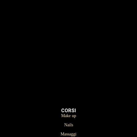
Make up
Nails
Massaggi
Avanzamenti
Estetica
Hairstyle
Lashmaker
Dermopigmentazione
CORSI
Make up
Nails
Massaggi