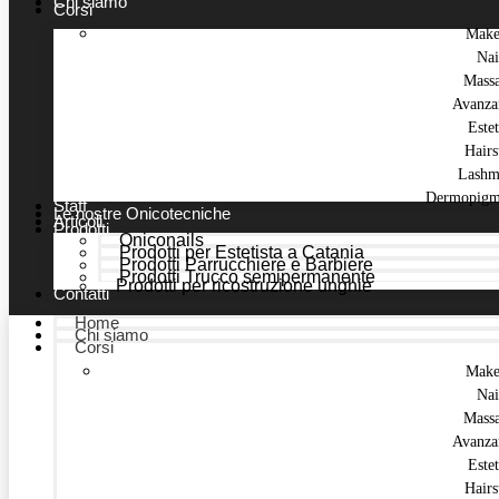
Chi siamo
Corsi
Make
Nai
Mass
Avanza
Estet
Hairs
Lashm
Dermopigm
Staff
Le nostre Onicotecniche
Articoli
Prodotti
Oniconails
Prodotti per Estetista a Catania
Prodotti Parrucchiere e Barbiere
Prodotti Trucco semipermanente
Prodotti per ricostruzione unghie
Contatti
Home
Chi siamo
Corsi
Make
Nai
Mass
Avanza
Estet
Hairs