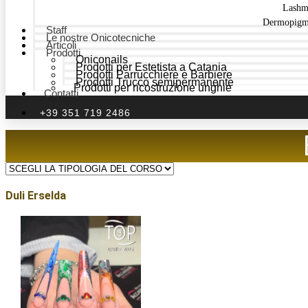
Lashm
Dermopigm
Staff
Le nostre Onicotecniche
Articoli
Prodotti
Oniconails
Prodotti per Estetista a Catania
Prodotti Parrucchiere e Barbiere
Prodotti Trucco semipermanente
Prodotti per ricostruzione unghie
Contatti
+39 351 719 2486
Duli Erselda