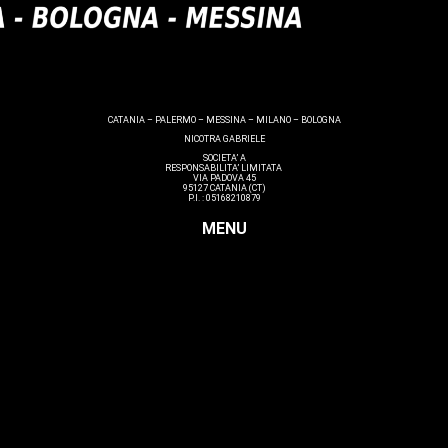
CATANIA – PALERMO – MESSINA – MILANO – BOLOGNA
NICOTRA GABRIELE
SOCIETA’ A
RESPONSABILITA’ LIMITATA
VIA PADOVA 45
95127 CATANIA (CT)
P.I. : 05168210879
MENU
Make up
Nails
Massaggi
Avanzamenti
Estetica
Hairstyle
Lashmaker
Dermopigmentazione