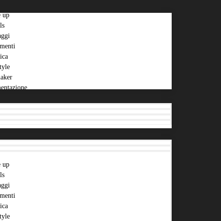
 up
ls
aggi
menti
ica
tyle
aker
entazione
 up
ls
aggi
menti
ica
tyle