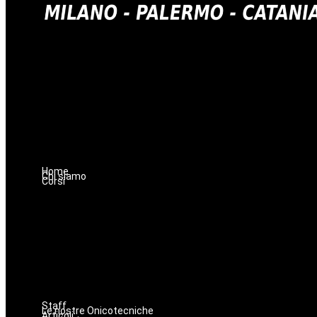
Home
Chi siamo
Corsi
Staff
Le nostre Onicotecniche
Articoli