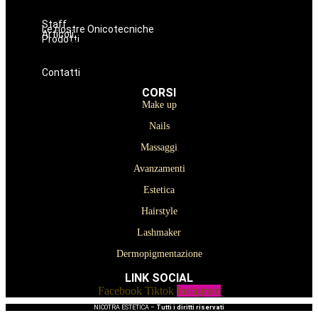
Lashmaker
Dermopigmentazione
Staff
Le nostre Onicotecniche
Articoli
Prodotti
Oniconails
Prodotti per Estetista a Catania
Prodotti Parrucchiere e Barbiere
Prodotti Trucco semipermanente
Prodotti per ricostruzione unghie
Contatti
CORSI
Make up
Nails
Massaggi
Avanzamenti
Estetica
Hairstyle
Lashmaker
Dermopigmentazione
LINK SOCIAL
Facebook
Tiktok
Instagram
NICOTRA ESTETICA –
Tutti i diritti riservati