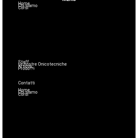
Home
Chi siamo
Corsi
Make up
Nails
Massaggi
Avanzamenti
Estetica
Hairstyle
Lashmaker
Dermopigmentazione
Staff
Le nostre Onicotecniche
Articoli
Prodotti
Oniconails
Prodotti per Estetista a Catania
Prodotti Parrucchiere e Barbiere
Prodotti Trucco semipermanente
Prodotti per ricostruzione unghie
Contatti
Home
Chi siamo
Corsi
Make up
Nails
Massaggi
Avanzamenti
Estetica
Hairstyle