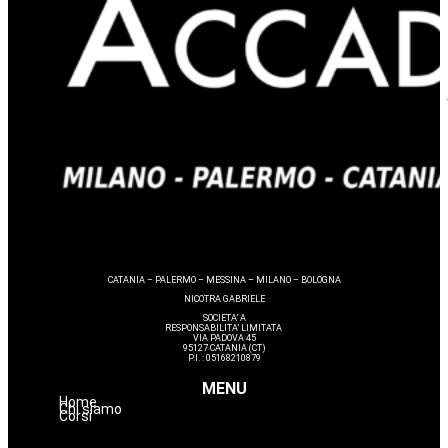
CATANIA – PALERMO – MESSINA – MILANO – BOLOGNA
NICOTRA GABRIELE
SOCIETA’ A
RESPONSABILITA’ LIMITATA
VIA PADOVA 45
95127 CATANIA (CT)
P.I. : 05168210879
MENU
Home
Chi siamo
Corsi
Avanzamenti