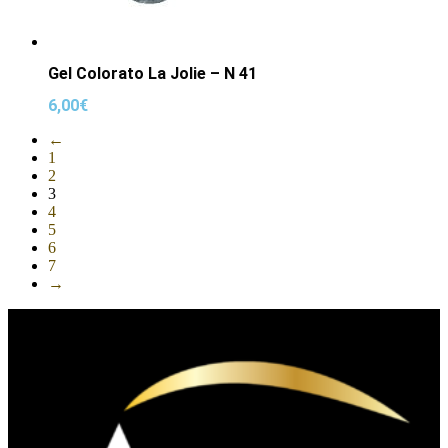
Gel Colorato La Jolie – N 41
6,00
€
←
1
2
3
4
5
6
7
→