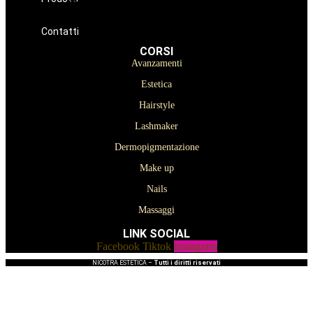
Oniconails
Prodotti per Estetista a Catania
Prodotti Parrucchiere e Barbiere
Prodotti Trucco semipermanente
Prodotti per ricostruzione unghie
Contatti
CORSI
Avanzamenti
Estetica
Hairstyle
Lashmaker
Dermopigmentazione
Make up
Nails
Massaggi
LINK SOCIAL
Facebook
Tiktok
Instagram
NICOTRA ESTETICA –
Tutti i diritti riservati