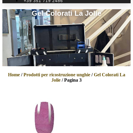
+39 351 719 2486
Gel Colorati La Jolie
Home
/
Prodotti per ricostruzione unghie
/
Gel Colorati La
Jolie
/ Pagina 3