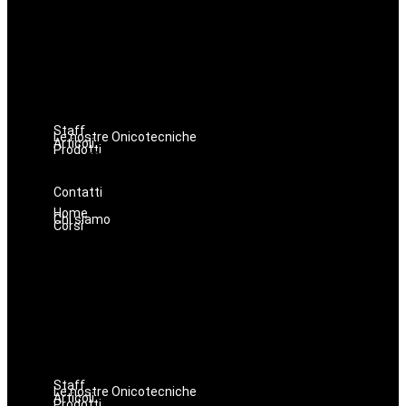
Estetica
Hairstyle
Lashmaker
Dermopigmentazione
Make up
Nails
Massaggi
Staff
Le nostre Onicotecniche
Articoli
Prodotti
Oniconails
Prodotti per Estetista a Catania
Prodotti Parrucchiere e Barbiere
Prodotti Trucco semipermanente
Prodotti per ricostruzione unghie
Contatti
Home
Chi siamo
Corsi
Avanzamenti
Estetica
Hairstyle
Lashmaker
Dermopigmentazione
Make up
Nails
Massaggi
Staff
Le nostre Onicotecniche
Articoli
Prodotti