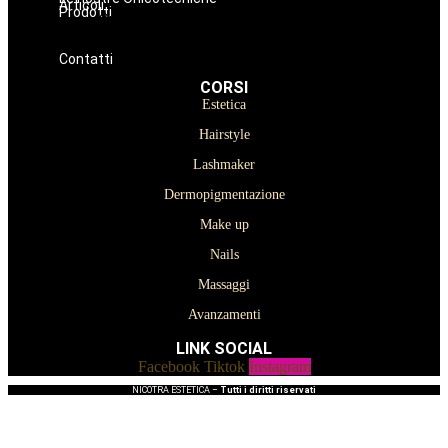
Articoli
Prodotti
Oniconails
Prodotti per Estetista a Catania
Prodotti Parrucchiere e Barbiere
Prodotti Trucco semipermanente
Prodotti per ricostruzione unghie
Contatti
CORSI
Estetica
Hairstyle
Lashmaker
Dermopigmentazione
Make up
Nails
Massaggi
Avanzamenti
LINK SOCIAL
Facebook
Tiktok
Instagram
NICOTRA ESTETICA –
Tutti i diritti riservati