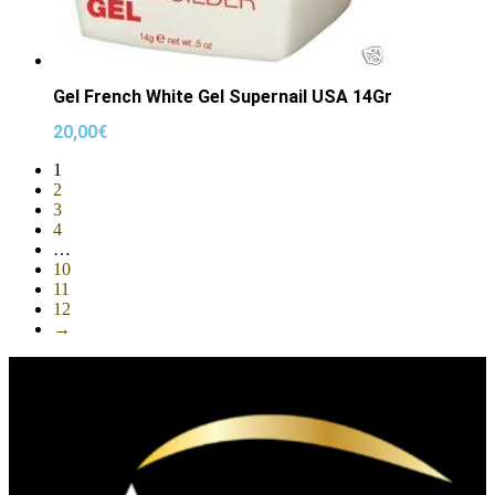
Gel French White Gel Supernail USA 14Gr
20,00
€
1
2
3
4
…
10
11
12
→