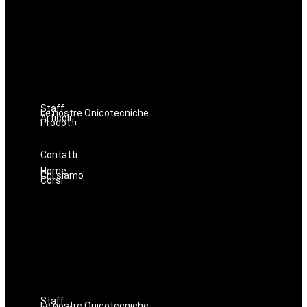
Estetica
Hairstyle
Lashmaker
Dermopigmentazione
Make up
Nails
Massaggi
Avanzamenti
Staff
Le nostre Onicotecniche
Articoli
Prodotti
Oniconails
Prodotti per Estetista a Catania
Prodotti Parrucchiere e Barbiere
Prodotti Trucco semipermanente
Prodotti per ricostruzione unghie
Contatti
Home
Chi siamo
Corsi
Estetica
Hairstyle
Lashmaker
Dermopigmentazione
Make up
Nails
Massaggi
Avanzamenti
Staff
Le nostre Onicotecniche