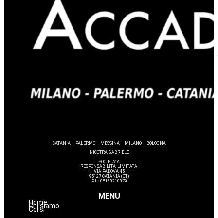
CATANIA – PALERMO – MESSINA – MILANO – BOLOGNA
NICOTRA GABRIELE
SOCIETA’ A
RESPONSABILITA’ LIMITATA
VIA PADOVA 45
95127 CATANIA (CT)
P.I. : 05168210879
MENU
Home
Chi siamo
Corsi