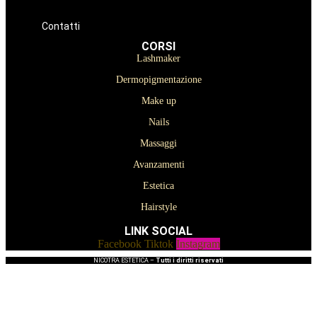
Prodotti per Estetista a Catania
Prodotti Parrucchiere e Barbiere
Prodotti Trucco semipermanente
Prodotti per ricostruzione unghie
Contatti
CORSI
Lashmaker
Dermopigmentazione
Make up
Nails
Massaggi
Avanzamenti
Estetica
Hairstyle
LINK SOCIAL
Facebook
Tiktok
Instagram
NICOTRA ESTETICA –
Tutti i diritti riservati