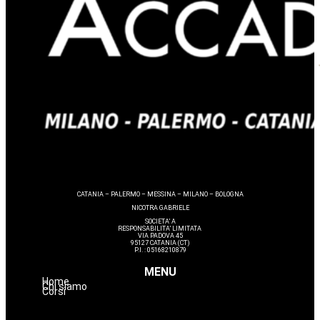
CATANIA – PALERMO – MESSINA – MILANO – BOLOGNA
NICOTRA GABRIELE
SOCIETA’ A
RESPONSABILITA’ LIMITATA
VIA PADOVA 45
95127 CATANIA (CT)
P.I. : 05168210879
MENU
Home
Chi siamo
Corsi
Lashmaker