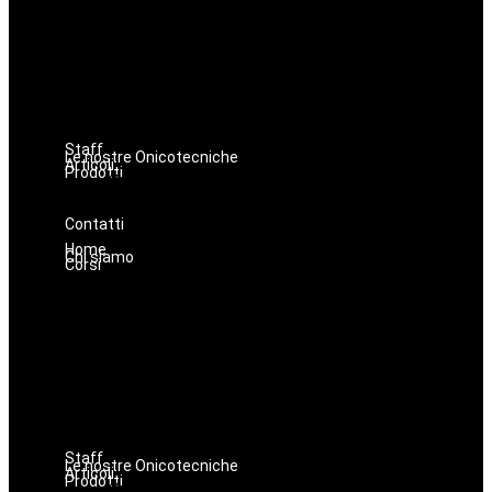
Dermopigmentazione
Make up
Nails
Massaggi
Avanzamenti
Estetica
Hairstyle
Staff
Le nostre Onicotecniche
Articoli
Prodotti
Oniconails
Prodotti per Estetista a Catania
Prodotti Parrucchiere e Barbiere
Prodotti Trucco semipermanente
Prodotti per ricostruzione unghie
Contatti
Home
Chi siamo
Corsi
Lashmaker
Dermopigmentazione
Make up
Nails
Massaggi
Avanzamenti
Estetica
Hairstyle
Staff
Le nostre Onicotecniche
Articoli
Prodotti
Oniconails