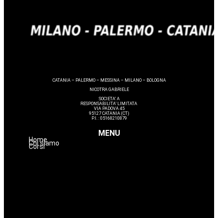
CATANIA – PALERMO – MESSINA – MILANO – BOLOGNA
NICOTRA GABRIELE
SOCIETA’ A
RESPONSABILITA’ LIMITATA
VIA PADOVA 45
95127 CATANIA (CT)
P.I. : 05168210879
MENU
Home
Chi siamo
Corsi
Make up
Nails
Massaggi
Avanzamenti
Estetica
Hairstyle
Lashmaker