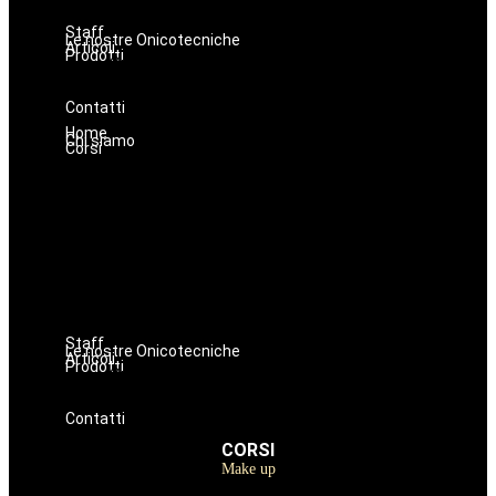
Dermopigmentazione
Staff
Le nostre Onicotecniche
Articoli
Prodotti
Oniconails
Prodotti per Estetista a Catania
Prodotti Parrucchiere e Barbiere
Prodotti Trucco semipermanente
Prodotti per ricostruzione unghie
Contatti
Home
Chi siamo
Corsi
Make up
Nails
Massaggi
Avanzamenti
Estetica
Hairstyle
Lashmaker
Dermopigmentazione
Staff
Le nostre Onicotecniche
Articoli
Prodotti
Oniconails
Prodotti per Estetista a Catania
Prodotti Parrucchiere e Barbiere
Prodotti Trucco semipermanente
Prodotti per ricostruzione unghie
Contatti
CORSI
Make up